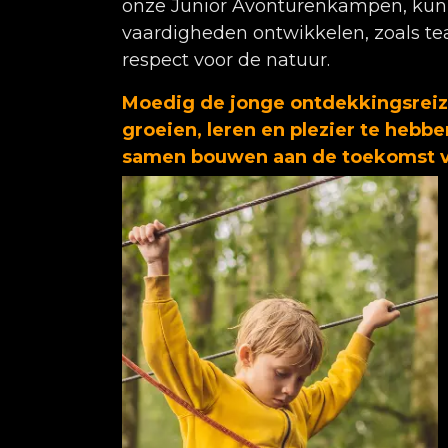
onze Junior Avonturenkampen, kun
vaardigheden ontwikkelen, zoals t
respect voor de natuur.
Moedig de jonge ontdekkingsreizig
groeien, leren en plezier te hebbe
samen bouwen aan de toekomst v
natuurliefhebbers!