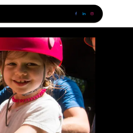
jven
Hermes Running Events
Bouw sterke teams